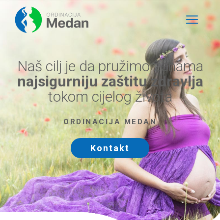
Naš cilj je da pružimo ženama
najsigurniju zaštitu zdravlja
tokom cijelog života
ORDINACIJA MEDAN
Kontakt