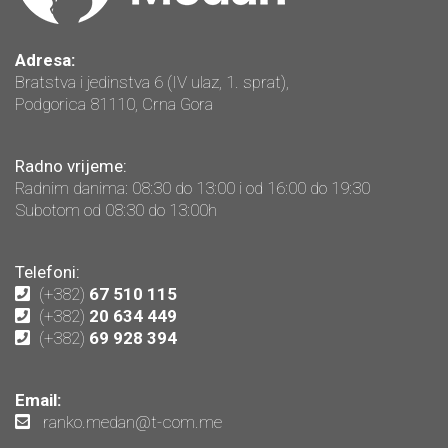
Adresa:
Bratstva i jedinstva 6 (IV ulaz, 1. sprat),
Podgorica 81110, Crna Gora
Radno vrijeme:
Radnim danima: 08:30 do 13:00 i od 16:00 do 19:30
Subotom od 08:30 do 13:00h
Telefoni:
(+382)
67 510 115
(+382)
20 634 449
(+382)
69 928 394
Email:
ranko.medan@t-com.me