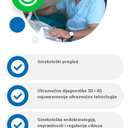
Papa test, kolposkopija, biopsija,
endocervikana kiretaža
Ultrazvučno ispitivanje prohodnosti
jajovoda (hycosy)
Zaštita od neželjene trudnoće i
savremene metode kontracepcije