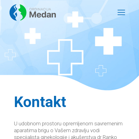
Kontakt
U udobnom prostoru opremljenom savremenim
aparatima brigu o Vašem zdravlju vodi
specijalista ginekologije i akušerstva dr Ranko