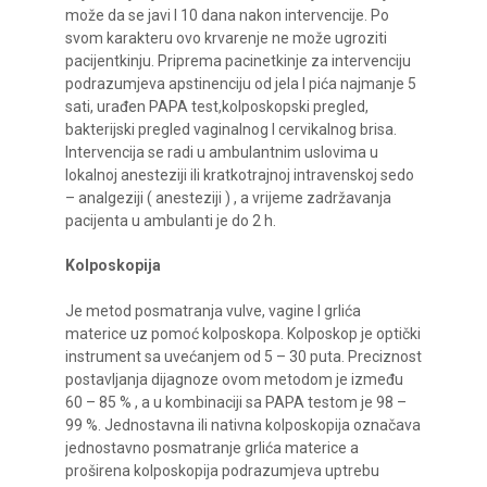
može da se javi I 10 dana nakon intervencije. Po
svom karakteru ovo krvarenje ne može ugroziti
pacijentkinju. Priprema pacinetkinje za intervenciju
podrazumjeva apstinenciju od jela I pića najmanje 5
sati, urađen PAPA test,kolposkopski pregled,
bakterijski pregled vaginalnog I cervikalnog brisa.
Intervencija se radi u ambulantnim uslovima u
lokalnoj anesteziji ili kratkotrajnoj intravenskoj sedo
– analgeziji ( anesteziji ) , a vrijeme zadržavanja
pacijenta u ambulanti je do 2 h.
Kolposkopija
Je metod posmatranja vulve, vagine I grlića
materice uz pomoć kolposkopa. Kolposkop je optički
instrument sa uvećanjem od 5 – 30 puta. Preciznost
postavljanja dijagnoze ovom metodom je između
60 – 85 % , a u kombinaciji sa PAPA testom je 98 –
99 %. Jednostavna ili nativna kolposkopija označava
jednostavno posmatranje grlića materice a
proširena kolposkopija podrazumjeva uptrebu