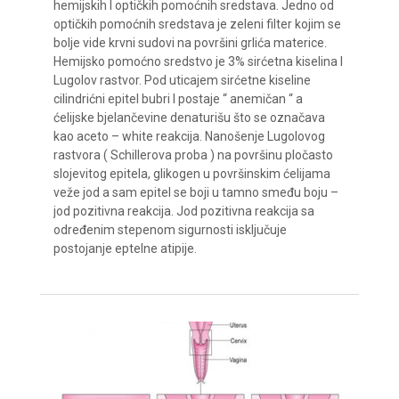
hemijskih I optičkih pomoćnih sredstava. Jedno od
optičkih pomoćnih sredstava je zeleni filter kojim se
bolje vide krvni sudovi na površini grlića materice.
Hemijsko pomoćno sredstvo je 3% sirćetna kiselina I
Lugolov rastvor. Pod uticajem sirćetne kiseline
cilindrićni epitel bubri I postaje “ anemičan “ a
ćelijske bjelančevine denaturišu što se označava
kao aceto – white reakcija. Nanošenje Lugolovog
rastvora ( Schillerova proba ) na površinu pločasto
slojevitog epitela, glikogen u površinskim ćelijama
veže jod a sam epitel se boji u tamno smeđu boju –
jod pozitivna reakcija. Jod pozitivna reakcija sa
određenim stepenom sigurnosti isključuje
postojanje eptelne atipije.