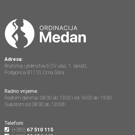
Adresa:
Bratstva i jedinstva 6 (IV ulaz, 1. sprat),
Podgorica 81110, Crna Gora
Radno vrijeme:
Radnim danima: 08:30 do 13:00 i od 16:00 do 19:30
Subotom od 08:30 do 13:00h
Telefoni:
(+382)
67 510 115