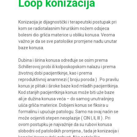
Loop konizacija
Konizacija je dijagnostički i terapeutski postupak pri
kom se radiotalasnim hirurškim nožem odsjeca
bolesni dio grlića materice u obliku konusa. Veoma
važno je da se sve patološke promjene nađu unutar
baze konusa.
Dubina i širina konusa određuje se osim prema
Schillerovoj probi ili kolposkopskom nalazu i prema
životnoj dobi pacijentkinje, kao i prema
reproduktivnoj anamnezi ( broju poroda ) . Po pravilu
konus je plitak i široke baze kod mlađih pacijentkinja.
Kod starijih pacijentkinja konus može biti uže baze
ali je dužina konusa veća – do samog unutrašnjeg
ušća grliča materice. Dobijeni konus se fiksira u
formalinu i upućuje patologu. Samo na ovaj naćin se
može ocijeniti stepen neoplazije ( CIN I, II, III ) . Pri
ovom postupku je najvažnije da su rubovi konusa
slobodni od patoloških promjena , tada je konizacija i