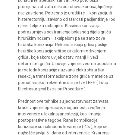
konačni terapeutski zahvat. Ako potološka
promjena zahvata neki od rubova konusa, liječenje
nije završeno. Potrebno je uraditi re – konizaciju ili
histerectomiju, zavisno od starosti pacijentkinje i od
njene želje za rađanjem. Klasična konizacija
podrazumjeva odstranjenje bolesnog dijela grlića
hirurškim nožem – skalpelom pa se zato zove
hirurška konizacija. Rekonstrukcija grlića poslije
hirurške konizacije vrši se cirkularnim šivenjem
grlića , koje skoro uvijek ostavi manji ili veći
deformitet grlića. U novije vrijeme veoma popularna
je metoda konizacije nazvana elektrohirurška
resekcija transformacione zone grlića materice uz
pomoć visoko frekventne struje tzv LEEP ( Loop
Electrosurgical Excision Procedure ).
Prednost ove tehnike su jednostavnost zahvata,
kraće vrijeme operacije, mogućnost izvođenja
intervencije u lokalnoj anesteziji, kao I manje
postoperativne tegobe. Rane komplikacije
konizacije su naknadno krvarenje ( 4% ), koje se
najčešće javlja 5 . dana od intervencije. Krvarenje